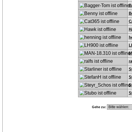
B
B
C
H
h
L
M
ra
S
S
S
S
Gehe zu: