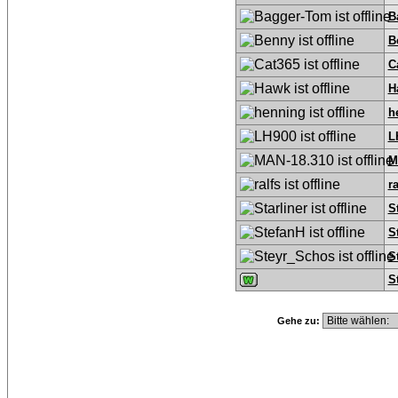
B
B
C
H
h
L
M
ra
S
S
S
S
Gehe zu: