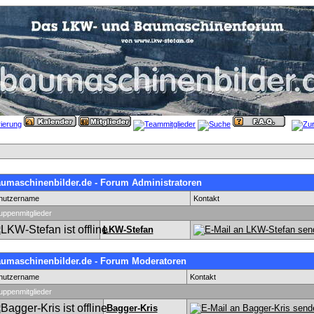
umaschinenbilder.de - Forum Administratoren
nutzername
Kontakt
uppenmitglieder
LKW-Stefan
umaschinenbilder.de - Forum Moderatoren
nutzername
Kontakt
uppenmitglieder
Bagger-Kris