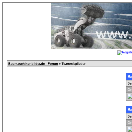
Baumaschinenbilder.de - Forum
» Teammitglieder
Ba
Be
Gr
Ba
Be
Gr