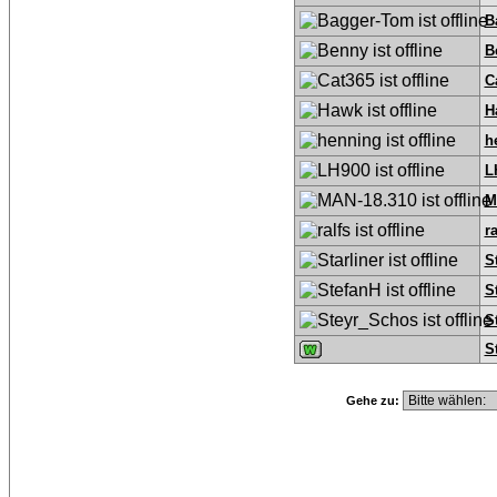
B
B
C
H
h
L
M
ra
S
S
S
S
Gehe zu: