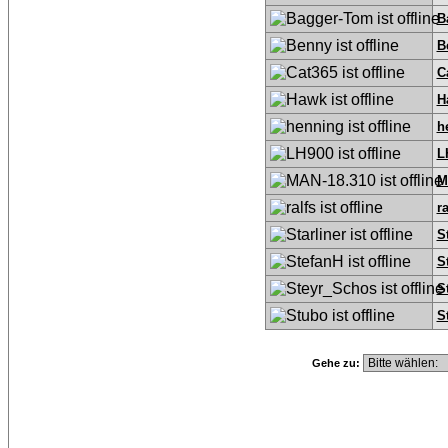
B
B
C
H
h
L
M
ra
S
S
S
S
Gehe zu: