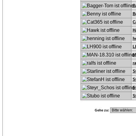
B
B
C
H
h
L
M
ra
S
S
S
S
Gehe zu: