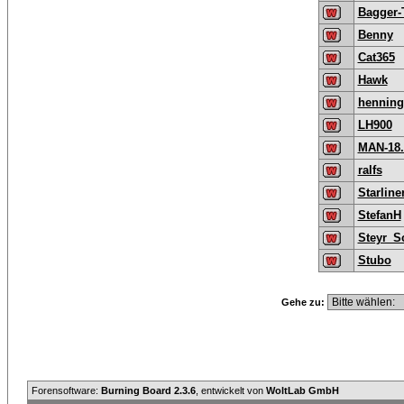
Bagger
Benny
Cat365
Hawk
henning
LH900
MAN-18.
ralfs
Starline
StefanH
Steyr_S
Stubo
Gehe zu:
Forensoftware:
Burning Board 2.3.6
, entwickelt von
WoltLab GmbH