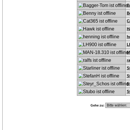
B
B
C
H
h
L
M
ra
S
S
S
S
Gehe zu: