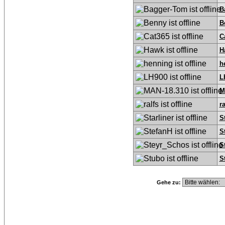
B
B
C
H
h
L
M
ra
S
S
S
S
Gehe zu: