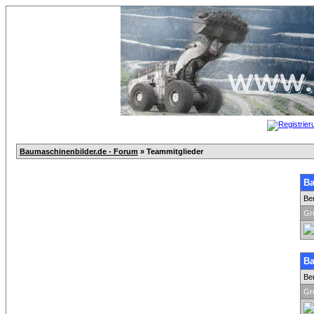
Baumaschinenbilder.de - Forum
» Teammitglieder
Ba
Be
Gr
Ba
Be
Gr