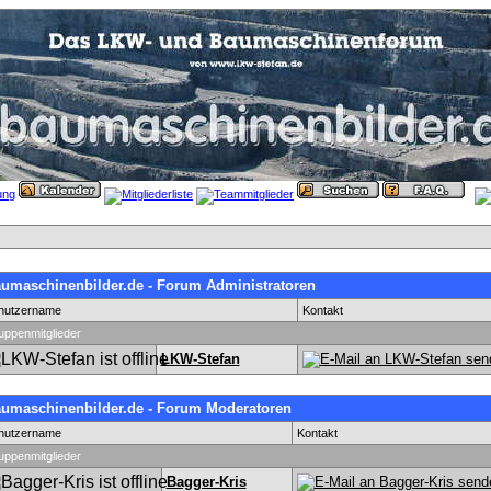
umaschinenbilder.de - Forum Administratoren
nutzername
Kontakt
uppenmitglieder
LKW-Stefan
umaschinenbilder.de - Forum Moderatoren
nutzername
Kontakt
uppenmitglieder
Bagger-Kris