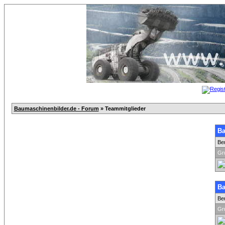
Baumaschinenbilder.de - Forum
» Teammitglieder
Ba
Be
Gr
Ba
Be
Gr