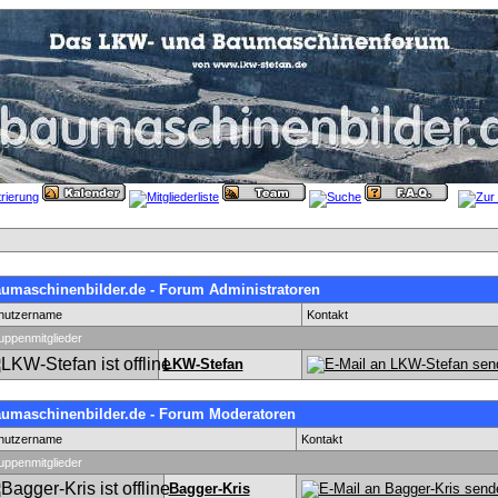
umaschinenbilder.de - Forum Administratoren
nutzername
Kontakt
uppenmitglieder
LKW-Stefan
umaschinenbilder.de - Forum Moderatoren
nutzername
Kontakt
uppenmitglieder
Bagger-Kris