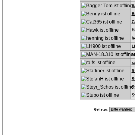
B
B
C
H
h
L
M
ra
S
S
S
S
Gehe zu: