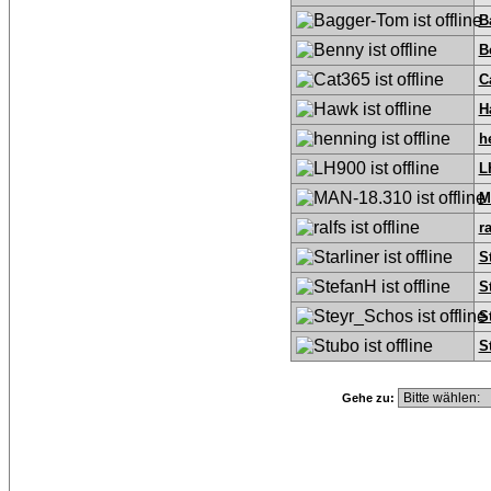
B
B
C
H
h
L
M
ra
S
S
S
S
Gehe zu: