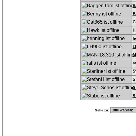
B
B
C
H
h
L
M
ra
S
S
S
S
Gehe zu: