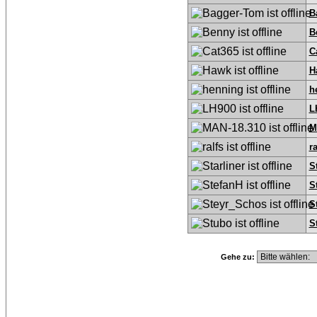
B
B
C
H
h
L
M
ra
S
S
S
S
Gehe zu: