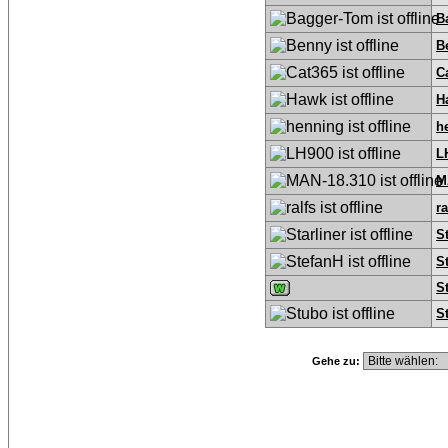
B
B
C
H
h
L
M
ra
St
S
S
S
Gehe zu: