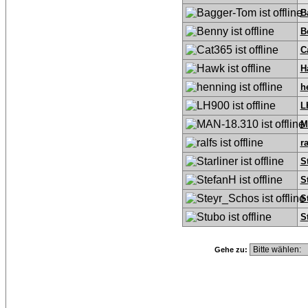
B
B
C
H
h
L
M
ra
S
S
S
S
Gehe zu: