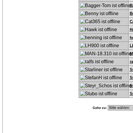
B
B
C
H
h
L
M
ra
S
S
S
S
Gehe zu: