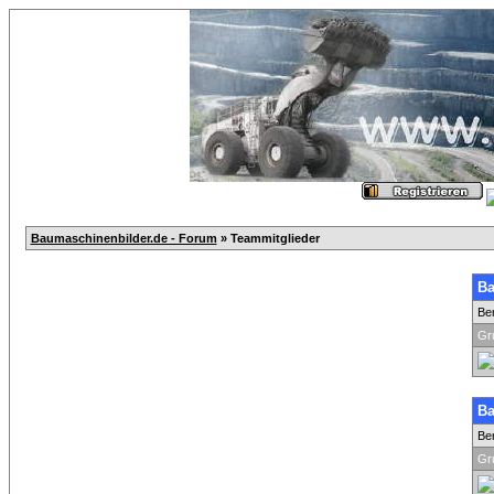
Baumaschinenbilder.de - Forum
» Teammitglieder
Ba
Be
Gr
Ba
Be
Gr