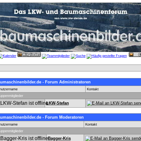
umaschinenbilder.de - Forum Administratoren
nutzername
Kontakt
uppenmitglieder
LKW-Stefan
umaschinenbilder.de - Forum Moderatoren
nutzername
Kontakt
uppenmitglieder
Bagger-Kris