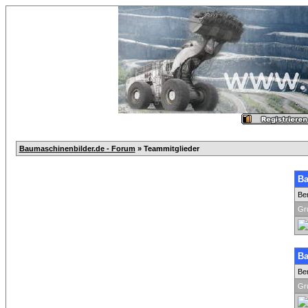
Baumaschinenbilder.de - Forum
» Teammitglieder
Ba
Be
Gr
Ba
Be
Gr