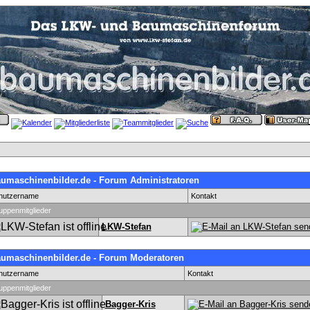
umaschinenbilder.de - Forum Administratoren
nutzername
Kontakt
uppenmitglieder
LKW-Stefan
umaschinenbilder.de - Forum Moderatoren
nutzername
Kontakt
uppenmitglieder
Bagger-Kris