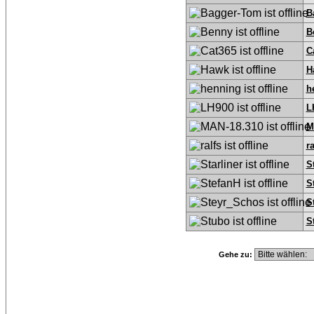
B
B
C
H
h
L
M
ra
S
S
S
S
Gehe zu: