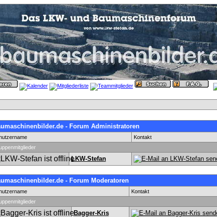
umaschinenbilder.de - Forum Administratoren
nutzername
Kontakt
uppenmitglieder
LKW-Stefan
umaschinenbilder.de - Forum Moderatoren
nutzername
Kontakt
uppenmitglieder
Bagger-Kris