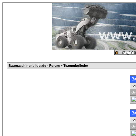
Baumaschinenbilder.de - Forum
» Teammitglieder
Ba
Be
Gr
Ba
Be
Gr