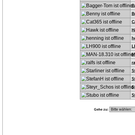
B
B
C
H
h
L
M
ra
S
S
S
S
Gehe zu: