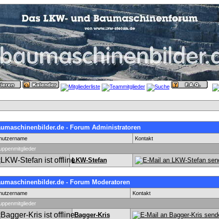
umaschinenbilder.de - Forum Administratoren
nutzername
Kontakt
uppenmitglieder
LKW-Stefan
umaschinenbilder.de - Forum Moderatoren
nutzername
Kontakt
uppenmitglieder
Bagger-Kris