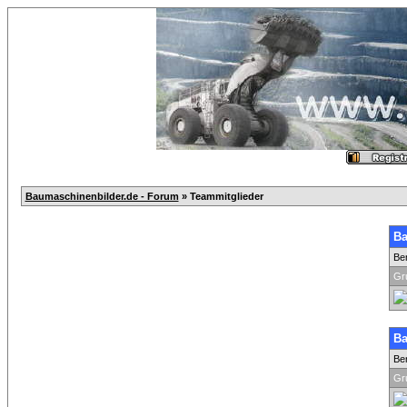
Baumaschinenbilder.de - Forum
» Teammitglieder
Ba
Be
Gr
Ba
Be
Gr