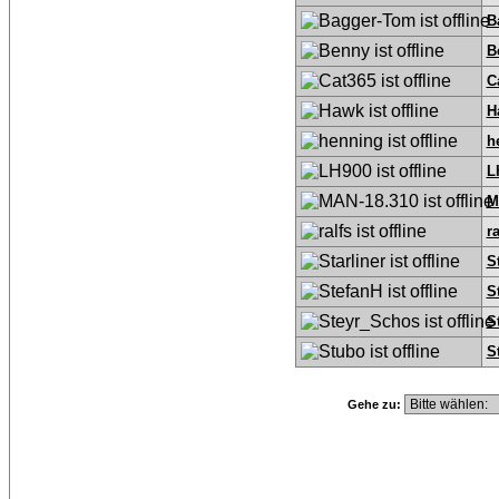
B
B
C
H
h
L
M
ra
S
S
S
S
Gehe zu: