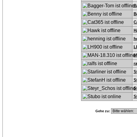
B
B
C
H
h
L
M
ra
S
S
S
S
Gehe zu: