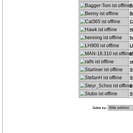
B
B
C
H
h
L
M
ra
S
S
S
S
Gehe zu: