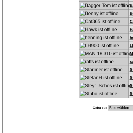
B
B
C
H
h
L
M
ra
S
S
S
S
Gehe zu: