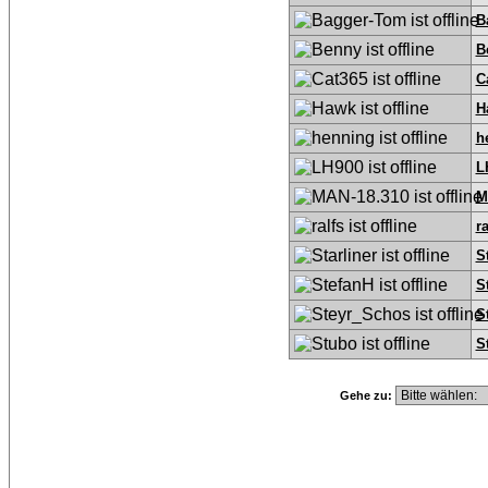
B
B
C
H
h
L
M
ra
S
S
S
S
Gehe zu: