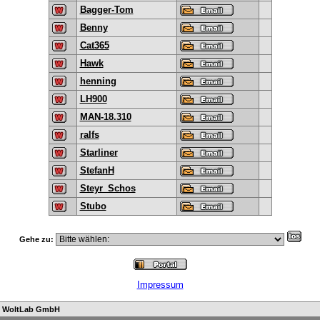
Bagger-Tom
Benny
Cat365
Hawk
henning
LH900
MAN-18.310
ralfs
Starliner
StefanH
Steyr_Schos
Stubo
Gehe zu:
Impressum
n
WoltLab GmbH