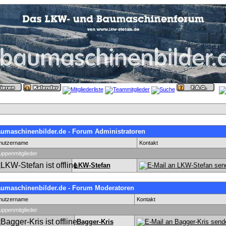
umaschinenbilder.de - Forum Administratoren
nutzername
Kontakt
uppenmitglieder
LKW-Stefan
umaschinenbilder.de - Forum Moderatoren
nutzername
Kontakt
uppenmitglieder
Bagger-Kris