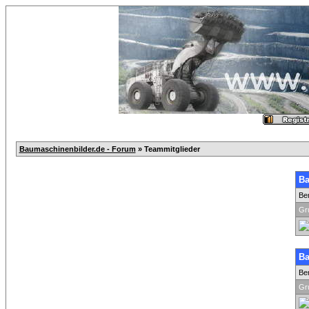
Baumaschinenbilder.de - Forum
» Teammitglieder
Ba
Be
Gr
Ba
Be
Gr