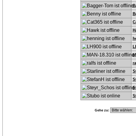
B
B
C
H
h
L
M
ra
S
S
S
S
Gehe zu: