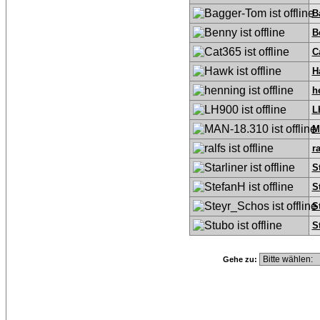
B
B
C
H
h
L
M
ra
S
S
S
S
Gehe zu: