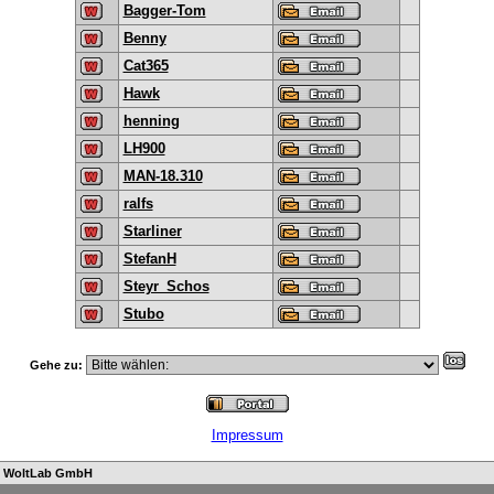
Bagger-Tom
Benny
Cat365
Hawk
henning
LH900
MAN-18.310
ralfs
Starliner
StefanH
Steyr_Schos
Stubo
Gehe zu:
Impressum
n
WoltLab GmbH