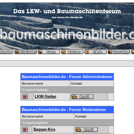
Baumaschinenbilder.de - Forum Administratoren
Benutzername
Kontakt
Gruppenmitglieder
LKW-Stefan
Baumaschinenbilder.de - Forum Moderatoren
Benutzername
Kontakt
Gruppenmitglieder
Bagger-Kris