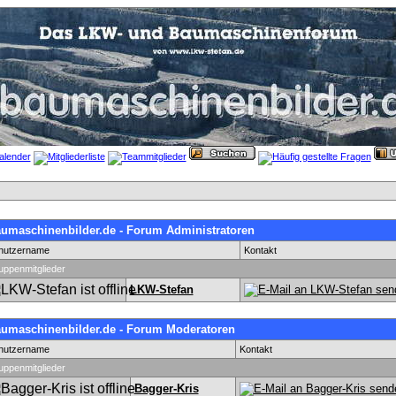
umaschinenbilder.de - Forum Administratoren
nutzername
Kontakt
uppenmitglieder
LKW-Stefan
umaschinenbilder.de - Forum Moderatoren
nutzername
Kontakt
uppenmitglieder
Bagger-Kris