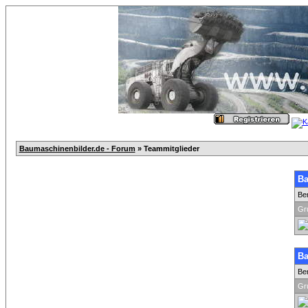
Baumaschinenbilder.de - Forum
» Teammitglieder
Ba
Be
Gr
Ba
Be
Gr