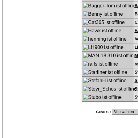
B
B
C
H
h
L
M
ra
S
S
S
S
Gehe zu: