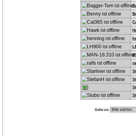
B
B
C
H
h
L
M
ra
St
S
S
S
Gehe zu: