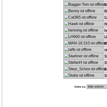
B
B
C
H
h
L
M
ra
S
S
S
S
Gehe zu: