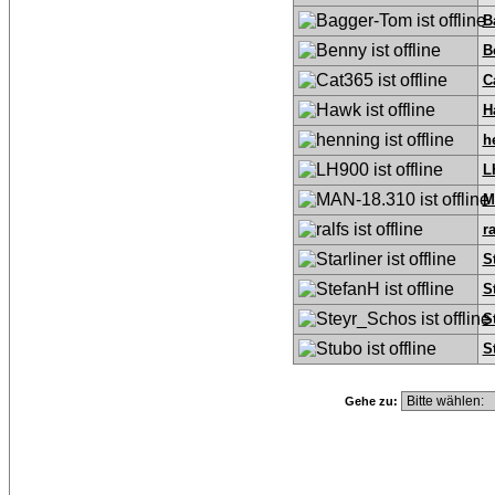
B
B
C
H
h
L
M
ra
S
S
S
S
Gehe zu: