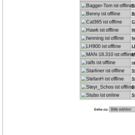
B
B
C
H
h
L
M
ra
S
S
S
S
Gehe zu: