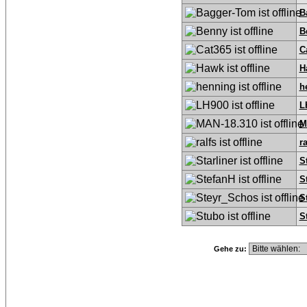
B
B
C
H
h
L
M
ra
S
S
S
S
Gehe zu: