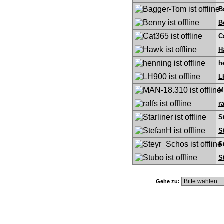
B
B
C
H
h
L
M
ra
S
S
S
S
Gehe zu: