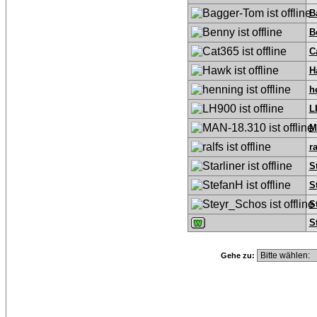
B
B
C
H
h
L
M
ra
S
S
S
S
Gehe zu: