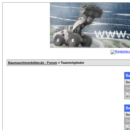
Baumaschinenbilder.de - Forum
» Teammitglieder
Ba
Be
Gr
Ba
Be
Gr