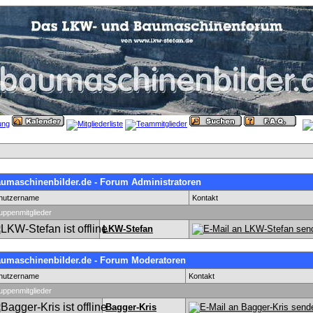
umaschinenbilder.de - Forum Administratoren
nutzername
Kontakt
uppenmitglieder
LKW-Stefan
umaschinenbilder.de - Forum Moderatoren
nutzername
Kontakt
uppenmitglieder
Bagger-Kris