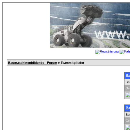
Baumaschinenbilder.de - Forum
» Teammitglieder
Ba
Be
Gr
Ba
Be
Gr