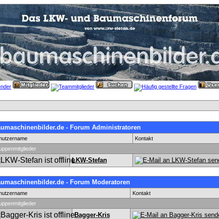
umaschinenbilder.de - Forum Administratoren
nutzername
Kontakt
uppenmitglieder
LKW-Stefan
umaschinenbilder.de - Forum Moderatoren
nutzername
Kontakt
uppenmitglieder
Bagger-Kris