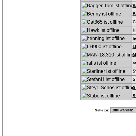
B
B
C
H
h
L
M
ra
S
S
S
S
Gehe zu: