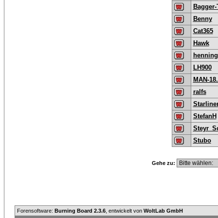
Bagger
Benny
Cat365
Hawk
henning
LH900
MAN-18.
ralfs
Starline
StefanH
Steyr_S
Stubo
Gehe zu:
Forensoftware:
Burning Board 2.3.6
, entwickelt von
WoltLab GmbH