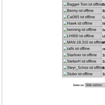
B
B
C
H
h
L
M
ra
S
S
S
S
Gehe zu: