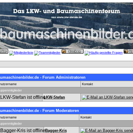
umaschinenbilder.de - Forum Administratoren
nutzername
Kontakt
uppenmitglieder
LKW-Stefan
umaschinenbilder.de - Forum Moderatoren
nutzername
Kontakt
uppenmitglieder
Bagger-Kris