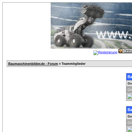
Baumaschinenbilder.de - Forum
» Teammitglieder
Ba
Be
Gr
Ba
Be
Gr