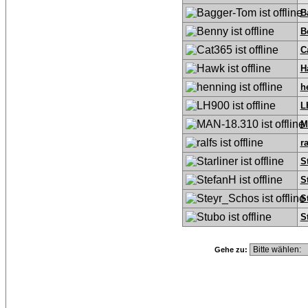
B
B
C
H
h
L
M
ra
S
S
S
S
Gehe zu: